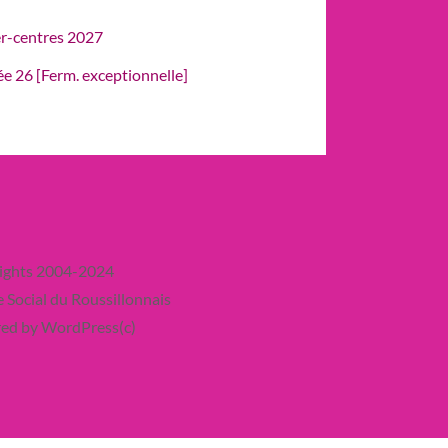
er-centres 2027
rée 26 [Ferm. exceptionnelle]
ights 2004-2024
 Social du Roussillonnais
ed by WordPress(c)