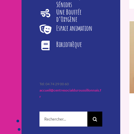
Séniors
Une Bouffée
d’Oxygène
Espace animation
Bibliothèque
Tèl: 04 74 29 00 60
accueil@centresocialduroussillonnais.f
r
Rechercher: