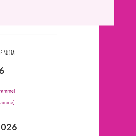
e Social
6
gramme]
gramme]
2026