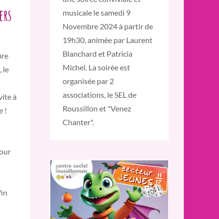
ers
musicale le samedi 9
Novembre 2024 à partir de
19h30, animée par Laurent
Blanchard et Patricia
bre
Michel. La soirée est
 le
organisée par 2
associations, le SEL de
vite à
Roussillon et "Venez
e !
Chanter".
pour
fin