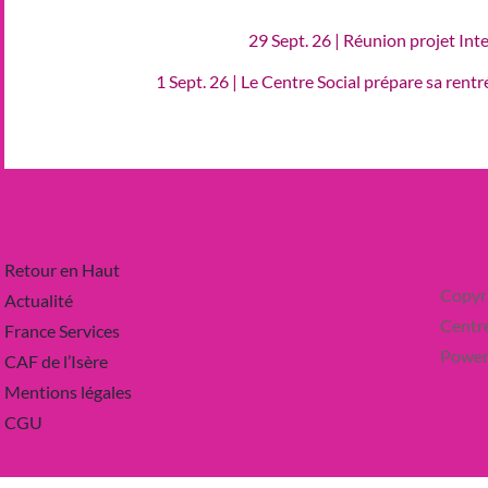
29 Sept. 26 | Réunion projet Int
1 Sept. 26 | Le Centre Social prépare sa rent
Retour en Haut
Copyr
Actualité
Centre
France Services
Power
CAF de l’Isère
Mentions légales
CGU