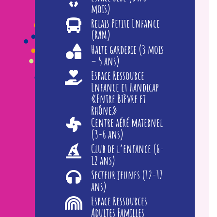
mois)
Relais Petite Enfance
(RAM)
Halte garderie (3 mois
– 5 ans)
Espace Ressource
Enfance et Handicap
«Entre Bièvre et
Rhône»
Centre aéré maternel
(3-6 ans)
Club de l’enfance (6-
12 ans)
Secteur jeunes (12-17
ans)
Espace Ressources
Adultes Familles