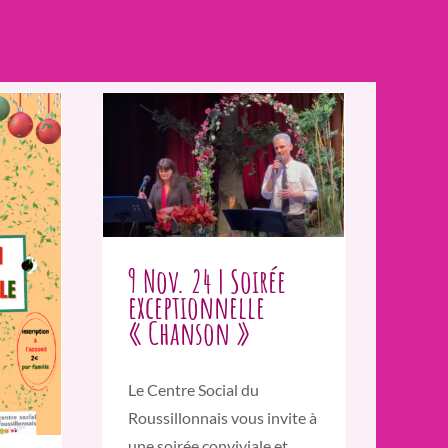
9 Nov. 24 | Soirée
exceptionnelle
« Chanson »
Le Centre Social du
Roussillonnais vous invite à
une soirée conviviale et