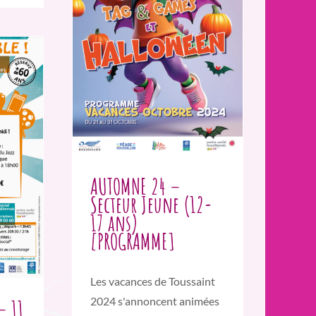
AUTOMNE 24 –
Secteur Jeune (12-
17 ans)
[PROGRAMME]
Les vacances de Toussaint
2024 s'annoncent animées
– 11