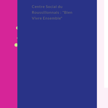
Centre Social du
Roussillonnais : "Bien
Vivre Ensemble"