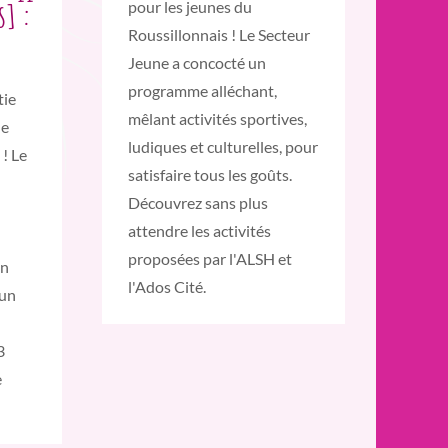
s] :
pour les jeunes du
Roussillonnais ! Le Secteur
Jeune a concocté un
programme alléchant,
tie
mêlant activités sportives,
le
ludiques et culturelles, pour
 ! Le
satisfaire tous les goûts.
Découvrez sans plus
attendre les activités
proposées par l'ALSH et
un
l'Ados Cité.
'un
3
e