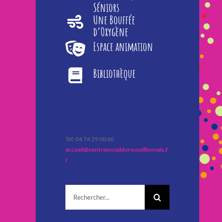
Séniors
Une Bouffée
d’Oxygène
Espace animation
Bibliothèque
Tèl: 04 74 29 00 60
accueil@centresocialduroussillonnais.f
r
Rechercher: