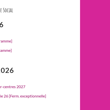
e Social
6
gramme]
gramme]
2026
er-centres 2027
rée 26 [Ferm. exceptionnelle]