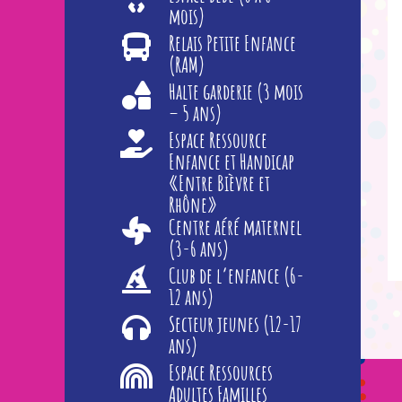
mois)
Relais Petite Enfance
(RAM)
Halte garderie (3 mois
– 5 ans)
Espace Ressource
Enfance et Handicap
«Entre Bièvre et
Rhône»
Centre aéré maternel
(3-6 ans)
Club de l’enfance (6-
12 ans)
Secteur jeunes (12-17
ans)
Espace Ressources
Adultes Familles