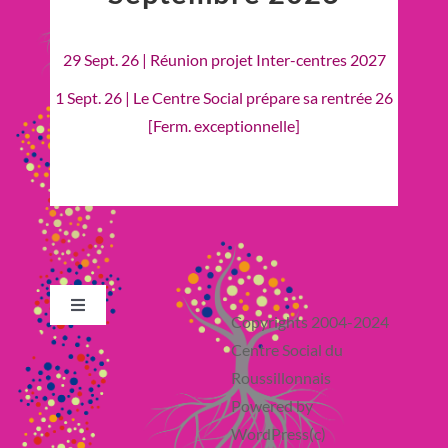
29 Sept. 26 | Réunion projet Inter-centres 2027
1 Sept. 26 | Le Centre Social prépare sa rentrée 26
[Ferm. exceptionnelle]
Toggle
Copyrights 2004-2024
Navigation
Centre Social du
Retour en Haut
Roussillonnais
Powered by
Actualité
WordPress(c)