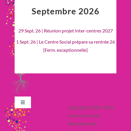
Septembre 2026
29 Sept. 26 | Réunion projet Inter-centres 2027
1 Sept. 26 | Le Centre Social prépare sa rentrée 26
[Ferm. exceptionnelle]
Toggle
Copyrights 2004-2024
Navigation
Centre Social du
Retour en Haut
Roussillonnais