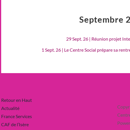
Septembre 
29 Sept. 26 | Réunion projet Int
1 Sept. 26 | Le Centre Social prépare sa rent
Retour en Haut
Copyr
Actualité
Centre
France Services
Power
CAF de l’Isère