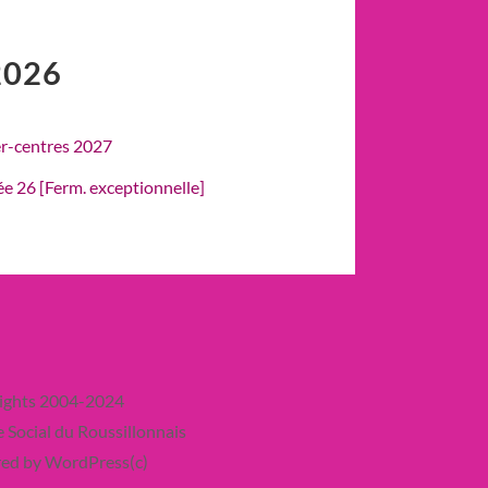
2026
er-centres 2027
rée 26 [Ferm. exceptionnelle]
ights 2004-2024
 Social du Roussillonnais
ed by WordPress(c)