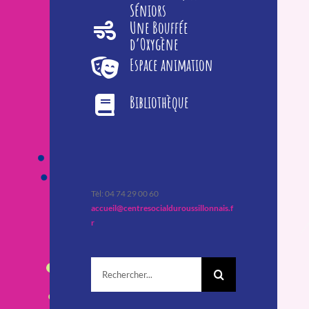
Séniors
Une Bouffée
d’Oxygène
Espace animation
Bibliothèque
Tèl: 04 74 29 00 60
accueil@centresocialduroussillonnais.f
r
Rechercher: