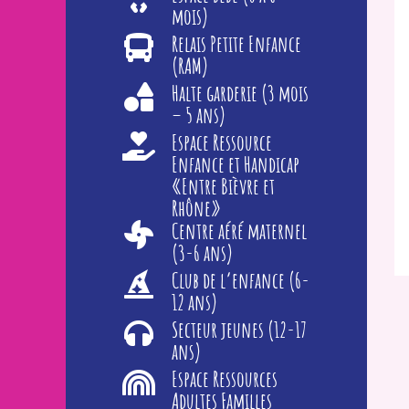
mois)
Relais Petite Enfance
(RAM)
Halte garderie (3 mois
– 5 ans)
Espace Ressource
Enfance et Handicap
«Entre Bièvre et
Rhône»
Centre aéré maternel
(3-6 ans)
Club de l’enfance (6-
12 ans)
Secteur jeunes (12-17
ans)
Espace Ressources
Adultes Familles