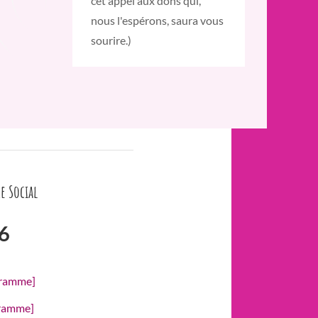
cet appel aux dons qui,
nous l'espérons, saura vous
sourire.)
e Social
6
gramme]
gramme]