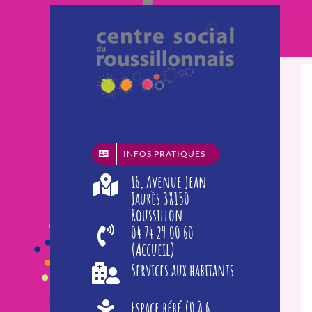
Passer
au
contenu
INFOS PRATIQUES
16, Avenue Jean
Jaurès 38150
Roussillon
04 74 29 00 60
(Accueil)
Services aux habitants
Espace bébé (0 à 6