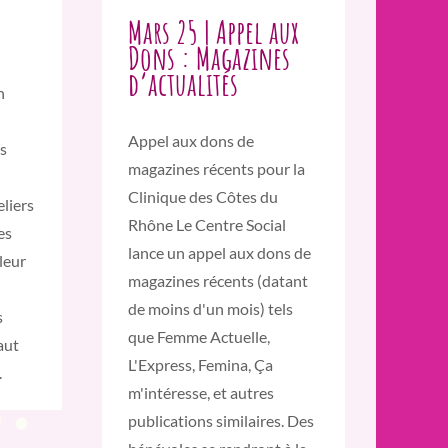
Mars 25 | Appel aux
Dons : Magazines
d’actualités
n
Appel aux dons de
es
magazines récents pour la
Clinique des Côtes du
eliers
Rhône Le Centre Social
es
lance un appel aux dons de
leur
magazines récents (datant
de moins d'un mois) tels
s
que Femme Actuelle,
aut
L'Express, Femina, Ça
.
m'intéresse, et autres
publications similaires. Des