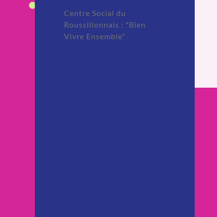
Centre Social du
Roussillonnais : "Bien
Vivre Ensemble"