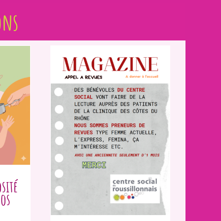
ons
sité
vos