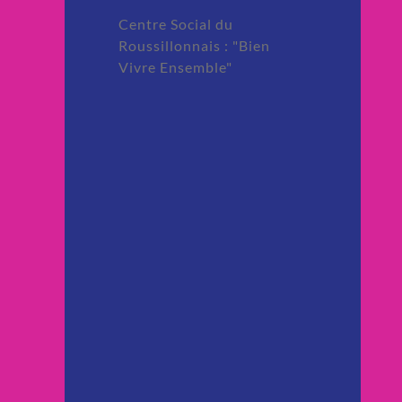
Centre Social du
Roussillonnais : "Bien
Vivre Ensemble"