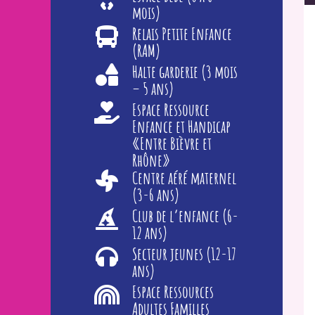
mois)
Relais Petite Enfance
(RAM)
Halte garderie (3 mois
– 5 ans)
Espace Ressource
Enfance et Handicap
«Entre Bièvre et
Rhône»
Centre aéré maternel
(3-6 ans)
Club de l’enfance (6-
12 ans)
Secteur jeunes (12-17
ans)
Espace Ressources
Adultes Familles