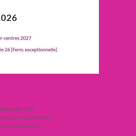
2026
er-centres 2027
rée 26 [Ferm. exceptionnelle]
ights 2004-2024
 Social du Roussillonnais
ed by WordPress(c)