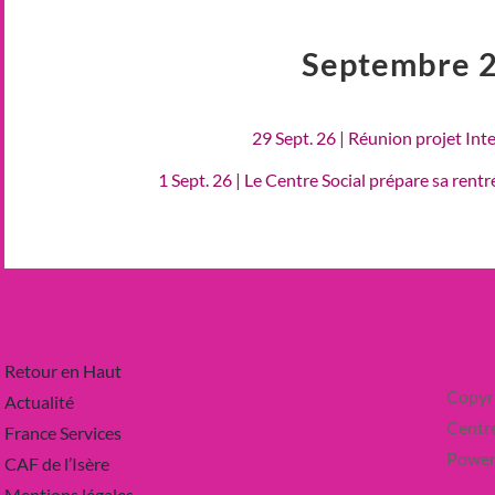
Septembre 
29 Sept. 26 | Réunion projet Int
1 Sept. 26 | Le Centre Social prépare sa rent
Retour en Haut
Copyr
Actualité
Centre
France Services
Power
CAF de l’Isère
Mentions légales