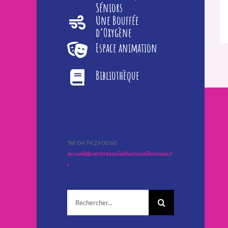
Séniors
Une Bouffée
d’Oxygène
Espace animation
Bibliothèque
Tèl: 04 74 29 00 60
accueil@centresocialduroussillonnais.f
r
Rechercher: