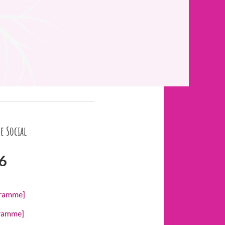
e Social
6
gramme]
gramme]