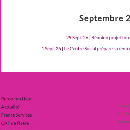
Septembre 
29 Sept. 26 | Réunion projet Int
1 Sept. 26 | Le Centre Social prépare sa rent
Retour en Haut
Copyr
Actualité
Centre
France Services
Power
CAF de l’Isère