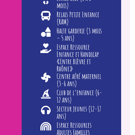
mois)
Relais Petite Enfance
(RAM)
Halte garderie (3 mois
– 5 ans)
Espace Ressource
Enfance et Handicap
«Entre Bièvre et
Rhône»
Centre aéré maternel
(3-6 ans)
Club de l’enfance (6-
12 ans)
Secteur jeunes (12-17
ans)
Espace Ressources
Adultes Familles