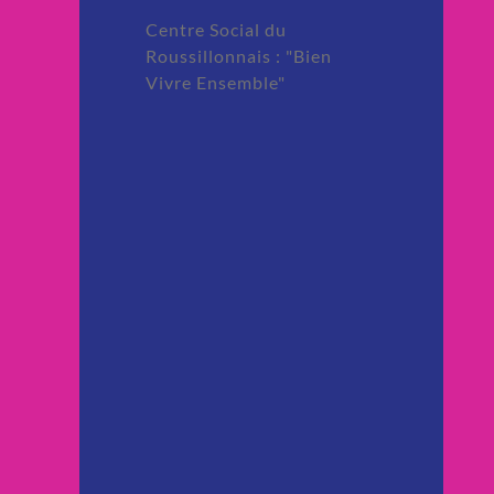
Centre Social du
Roussillonnais : "Bien
Vivre Ensemble"