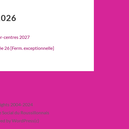
2026
er-centres 2027
rée 26 [Ferm. exceptionnelle]
ights 2004-2024
 Social du Roussillonnais
ed by WordPress(c)