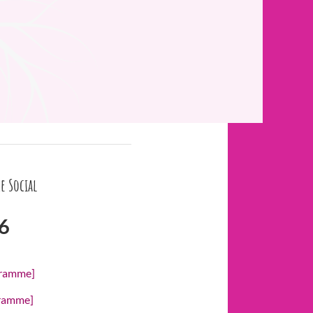
e Social
6
gramme]
gramme]