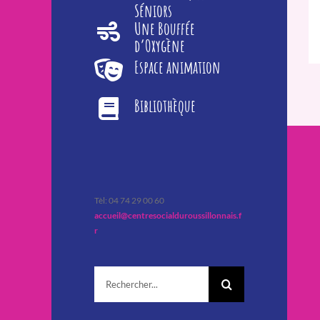
Séniors
Une Bouffée
d’Oxygène
Espace animation
Bibliothèque
Tèl: 04 74 29 00 60
accueil@centresocialduroussillonnais.f
r
Rechercher: