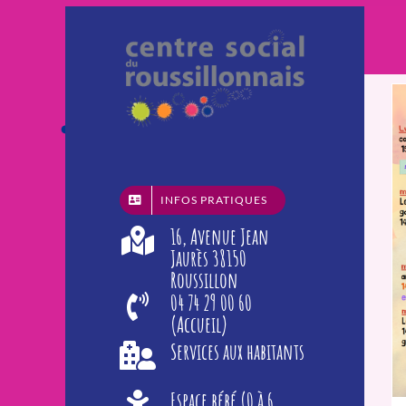
Passer
au
contenu
INFOS PRATIQUES
16, Avenue Jean
Jaurès 38150
Roussillon
04 74 29 00 60
(Accueil)
Services aux habitants
Espace bébé (0 à 6