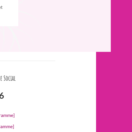
et
e Social
6
gramme]
gramme]