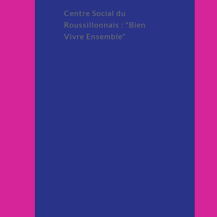
Centre Social du
Roussillonnais : "Bien
Vivre Ensemble"