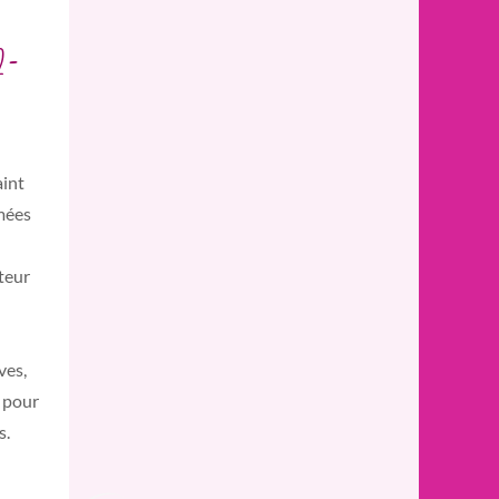
2-
aint
mées
cteur
ves,
, pour
s.