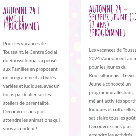
AUTOMNE 24 –
AUTOMNE 24 |
Secteur Jeune (1
Famille
17 ans)
[PROGRAMME]
[PROGRAMME]
Pour les vacances de
Les vacances de Touss
Toussaint, le Centre Social
2024 s'annoncent ani
du Roussillonnais a pensé
pour les jeunes du
aux Familles en proposant
Roussillonnais ! Le Se
un programme d'activités
Jeune a concocté un
variées et ludiques, avec un
programme alléchant,
focus particulier sur les
mêlant activités sporti
ateliers de parentalité.
ludiques et culturelles
Découvrez sans plus
satisfaire tous les goût
attendre les animations qui
Découvrez sans plus
vous attendent !
attendre les activités