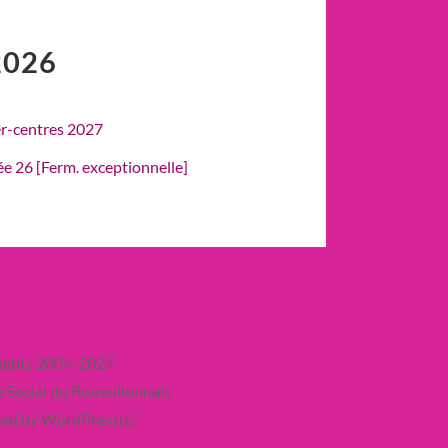
2026
er-centres 2027
rée 26 [Ferm. exceptionnelle]
ights 2004-2024
 Social du Roussillonnais
ed by WordPress(c)