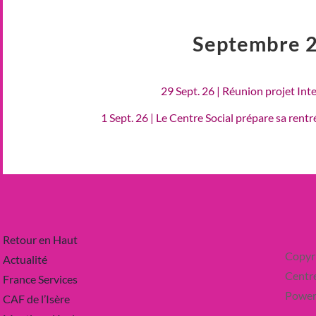
Septembre 
29 Sept. 26 | Réunion projet Int
1 Sept. 26 | Le Centre Social prépare sa rent
Retour en Haut
Copyr
Actualité
Centre
France Services
Power
CAF de l’Isère