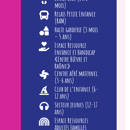
mois)
Relais Petite Enfance
(RAM)
Halte garderie (3 mois
– 5 ans)
Espace Ressource
Enfance et Handicap
«Entre Bièvre et
Rhône»
Centre aéré maternel
(3-6 ans)
Club de l’enfance (6-
12 ans)
Secteur jeunes (12-17
ans)
Espace Ressources
Adultes Familles