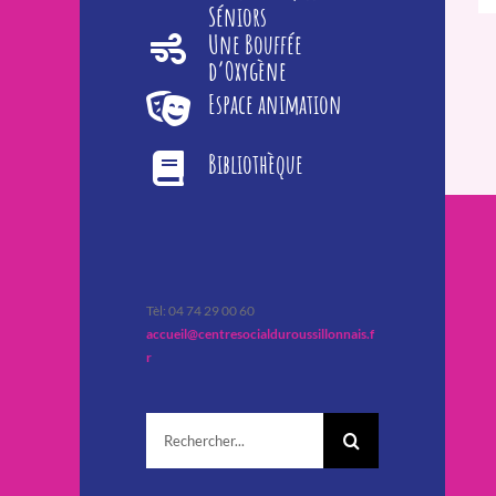
Séniors
Une Bouffée
d’Oxygène
Espace animation
Bibliothèque
Tèl: 04 74 29 00 60
accueil@centresocialduroussillonnais.f
r
Rechercher: