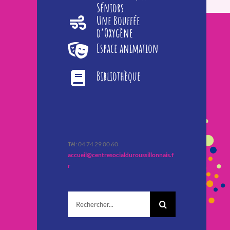
Séniors
Une Bouffée
d’Oxygène
Espace animation
Bibliothèque
Tèl: 04 74 29 00 60
accueil@centresocialduroussillonnais.f
r
Rechercher: