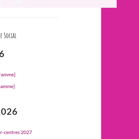
e Social
6
gramme]
gramme]
2026
er-centres 2027