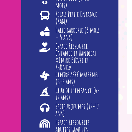
mois)
Relais Petite Enfance
(RAM)
Halte garderie (3 mois
– 5 ans)
Espace Ressource
Enfance et Handicap
«Entre Bièvre et
Rhône»
Centre aéré maternel
(3-6 ans)
Club de l’enfance (6-
12 ans)
Secteur jeunes (12-17
ans)
Espace Ressources
Adultes Familles