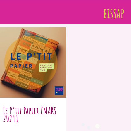
bissap
Le P’tit Papier [MARS
2024]