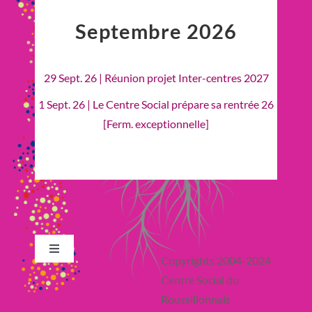
Septembre 2026
29 Sept. 26 | Réunion projet Inter-centres 2027
1 Sept. 26 | Le Centre Social prépare sa rentrée 26
[Ferm. exceptionnelle]
Toggle
Copyrights 2004-2024
Navigation
Centre Social du
Retour en Haut
Roussillonnais