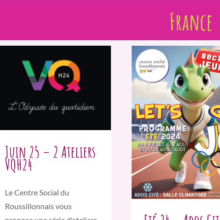
France
Juin 25 – 2 Ateliers
VQH24
Le Centre Social du
Roussillonnais vous
propose une série d'ateliers