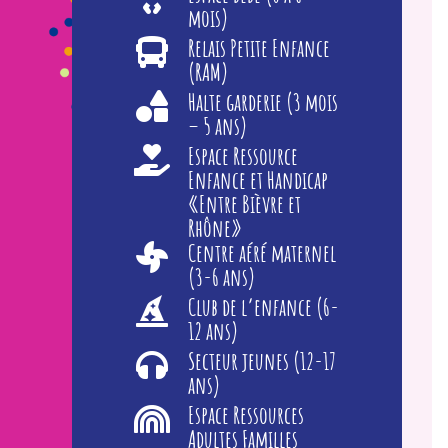
mois)
Relais Petite Enfance
(RAM)
Halte garderie (3 mois
– 5 ans)
Espace Ressource
Enfance et Handicap
«Entre Bièvre et
Rhône»
Centre aéré maternel
(3-6 ans)
Club de l’enfance (6-
12 ans)
Secteur jeunes (12-17
ans)
Espace Ressources
Adultes Familles