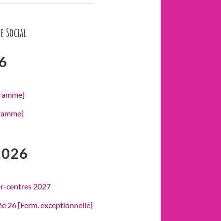
e Social
6
gramme]
gramme]
2026
er-centres 2027
rée 26 [Ferm. exceptionnelle]