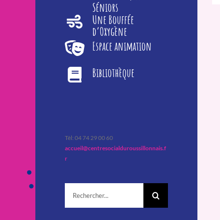
Séniors
Une Bouffée
d’Oxygène
Espace animation
Bibliothèque
Tèl: 04 74 29 00 60
accueil@centresocialduroussillonnais.f
r
Rechercher: