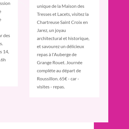
ssion
unique de la Maison des
e
Tresses et Lacets, visitez la
e
Chartreuse Saint Croix en
Jarez, un joyau
r des
architectural et historique,
s.
et savourez un délicieux
s 14,
repas à l'Auberge de
16h
Grange Rouet. Journée
complète au départ de
Roussillon. 65€ - car -
visites - repas.