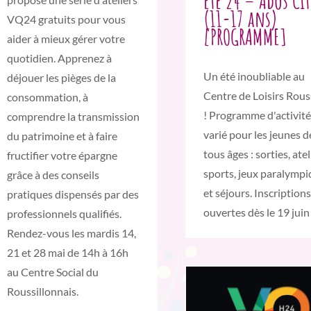
Eté 24 – Ados Cit
(11-17 ans)
VQ24 gratuits pour vous
[PROGRAMME]
aider à mieux gérer votre
quotidien. Apprenez à
Un été inoubliable au
déjouer les pièges de la
Centre de Loisirs Rous
consommation, à
! Programme d'activité
comprendre la transmission
varié pour les jeunes d
du patrimoine et à faire
tous âges : sorties, atel
fructifier votre épargne
sports, jeux paralymp
grâce à des conseils
et séjours. Inscriptions
pratiques dispensés par des
ouvertes dès le 19 juin 
professionnels qualifiés.
Rendez-vous les mardis 14,
21 et 28 mai de 14h à 16h
au Centre Social du
Roussillonnais.