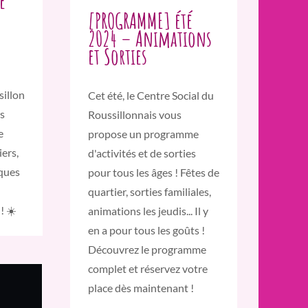
é
[PROGRAMME] été
2024 – Animations
et Sorties
sillon
Cet été, le Centre Social du
s
Roussillonnais vous
e
propose un programme
iers,
d'activités et de sorties
iques
pour tous les âges ! Fêtes de
quartier, sorties familiales,
! ☀️
animations les jeudis... Il y
en a pour tous les goûts !
Découvrez le programme
complet et réservez votre
place dès maintenant !