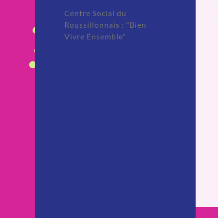
Centre Social du
Roussillonnais : "Bien
Vivre Ensemble"