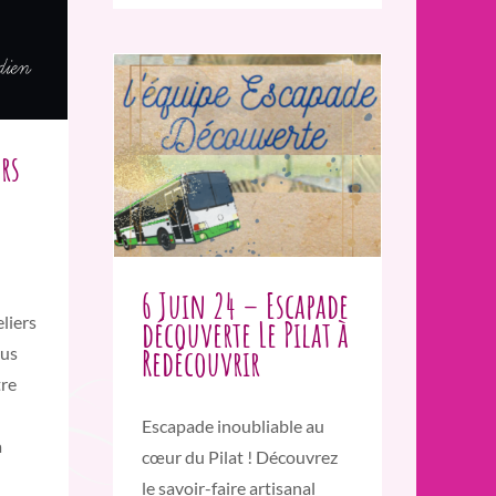
rs
6 Juin 24 – Escapade
découverte Le Pilat à
liers
Redécouvrir
ous
tre
Escapade inoubliable au
a
cœur du Pilat ! Découvrez
le savoir-faire artisanal