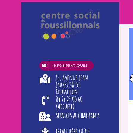
Passer
au
contenu
INFOS PRATIQUES
16, Avenue Jean
Jaurès 38150
Roussillon
04 74 29 00 60
(Accueil)
Services aux habitants
Espace bébé (0 à 6