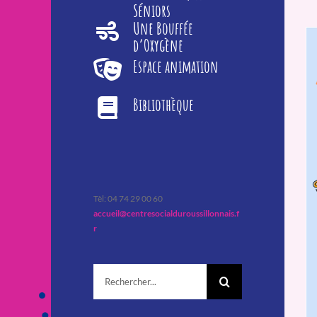
Séniors
Une Bouffée
d’Oxygène
Espace animation
Bibliothèque
Tèl: 04 74 29 00 60
accueil@centresocialduroussillonnais.f
r
Rechercher: