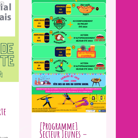
rte
[Programme]
Secteur Jeunes –
e un