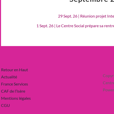
29 Sept. 26 | Réunion projet Int
1 Sept. 26 | Le Centre Social prépare sa rent
Retour en Haut
Copyr
Actualité
Centre
France Services
Power
CAF de l’Isère
Mentions légales
CGU