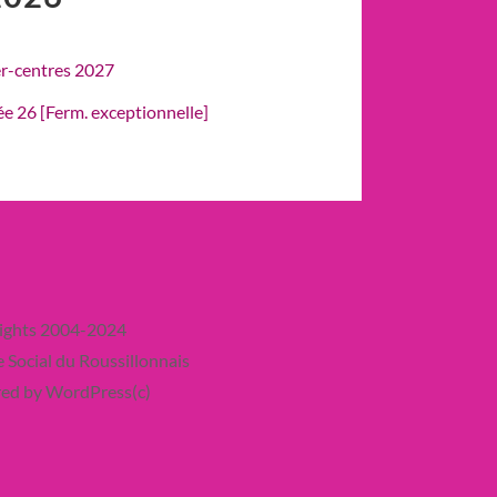
er-centres 2027
rée 26 [Ferm. exceptionnelle]
ights 2004-2024
 Social du Roussillonnais
ed by WordPress(c)