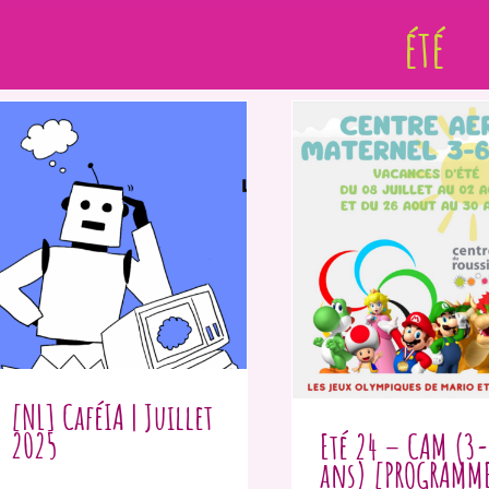
été
[NL] CaféIA | Juillet
2025
Eté 24 – CAM (3-
ans) [PROGRAMM