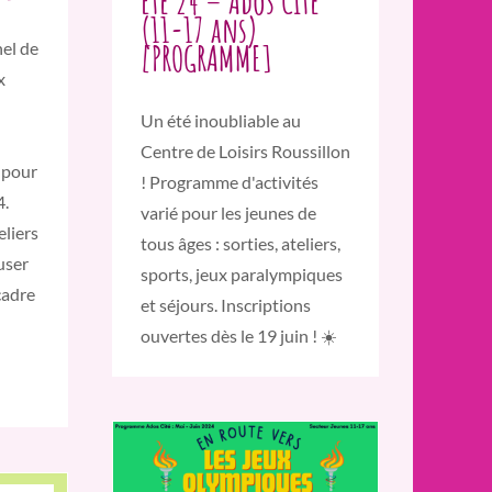
Eté 24 – Ados Cité
(11-17 ans)
[PROGRAMME]
el de
x
Un été inoubliable au
Centre de Loisirs Roussillon
 pour
! Programme d'activités
4.
varié pour les jeunes de
eliers
tous âges : sorties, ateliers,
muser
sports, jeux paralympiques
cadre
et séjours. Inscriptions
ouvertes dès le 19 juin ! ☀️