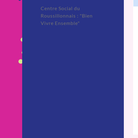
Centre Social du
Roussillonnais : "Bien
Vivre Ensemble"