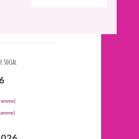
e Social
6
gramme]
gramme]
2026