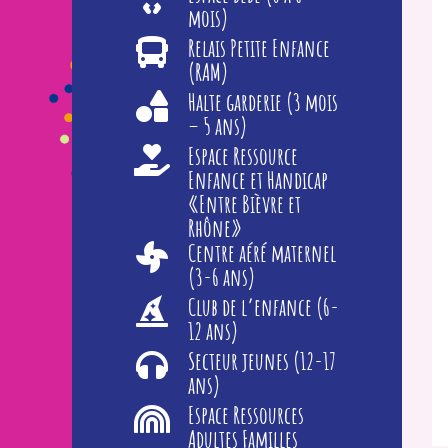
mois)
Relais Petite Enfance
(RAM)
Halte garderie (3 mois
– 5 ans)
Espace Ressource
Enfance et Handicap
«Entre Bièvre et
Rhône»
Centre aéré maternel
(3-6 ans)
Club de l’enfance (6-
12 ans)
Secteur jeunes (12-17
ans)
Espace Ressources
Adultes Familles