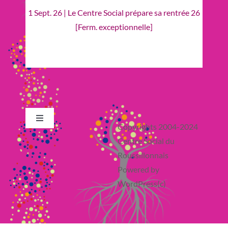
1 Sept. 26 | Le Centre Social prépare sa rentrée 26
[Ferm. exceptionnelle]
Toggle
Copyrights 2004-2024
Navigation
Centre Social du
Retour en Haut
Roussillonnais
Powered by
Actualité
WordPress(c)
France Services