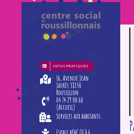
Passer
au
contenu
INFOS PRATIQUES
16, Avenue Jean
Jaurès 38150
Roussillon
04 74 29 00 60
(Accueil)
Services aux habitants
P
Espace bébé (0 à 6