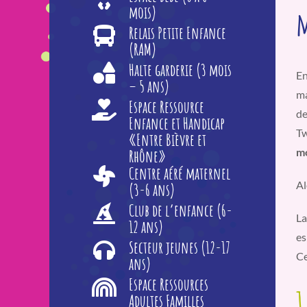
mois)
m
Relais Petite Enfance
(RAM)
Halte garderie (3 mois
En
– 5 ans)
ma
Espace Ressource
de
Enfance et Handicap
Tw
«Entre Bièvre et
mo
Rhône»
Centre aéré maternel
Al
(3-6 ans)
Club de l’enfance (6-
La
12 ans)
es
Secteur jeunes (12-17
Ce
ans)
Espace Ressources
1
Adultes Familles