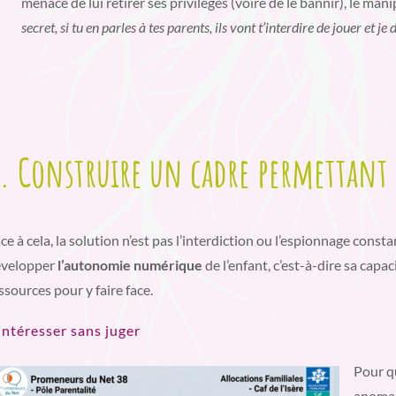
menace de lui retirer ses privilèges (voire de le bannir), le mani
secret, si tu en parles à tes parents, ils vont t’interdire de jouer et je
. Construire un cadre permettant
ce à cela, la solution n’est pas l’interdiction ou l’espionnage constan
évelopper
l’autonomie numérique
de l’enfant, c’est-à-dire sa capac
ssources pour y faire face.
intéresser sans juger
Pour qu
anomali