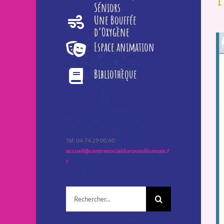
Séniors
Une Bouffée
d’Oxygène
Espace animation
Bibliothèque
Tèl: 04 74 29 00 60
accueil@centresocialduroussillonnais.f
r
Rechercher: