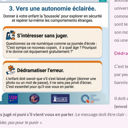
univers
commen
sont le
son mon
où une 
Dédram
C’est l
par peu
bannis
Il doit
(envoi 
s jugé ni puni s’il vient vous en parler
. Le message doit être clair :
aider, pas pour te punir »
.