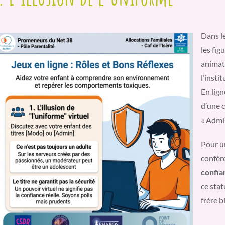
Dans l
les fig
animate
l’instit
En lign
d’une c
« Admin
Pour un
confèr
confia
ce stat
frère b