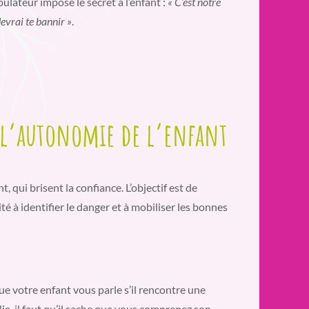
pulateur impose le secret à l’enfant :
« C’est notre
 devrai te bannir »
.
 l’autonomie de l’enfant
t, qui brisent la confiance. L’objectif est de
ité à identifier le danger et à mobiliser les bonnes
e votre enfant vous parle s’il rencontre une
e, il faut qu’il sache que vous comprenez son