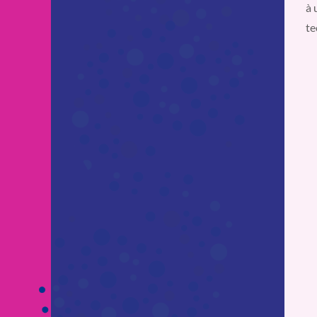
à 
te