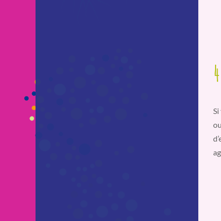
4
Si
ou
d’
ag