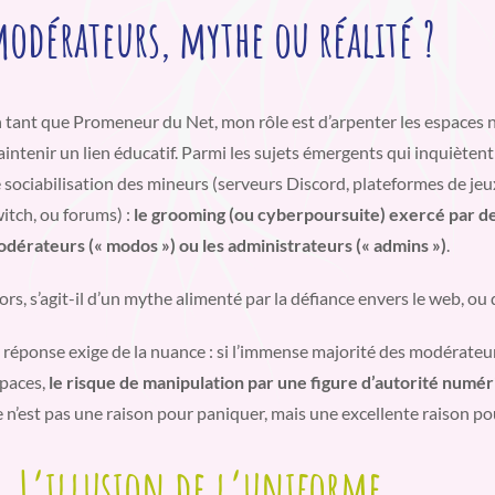
odérateurs, mythe ou réalité ?
 tant que Promeneur du Net, mon rôle est d’arpenter les espaces
intenir un lien éducatif. Parmi les sujets émergents qui inquiètent
 sociabilisation des mineurs (serveurs Discord, plateformes de je
itch, ou forums) :
le grooming (ou cyberpoursuite) exercé par de
dérateurs (« modos ») ou les administrateurs (« admins »)
.
ors, s’agit-il d’un mythe alimenté par la défiance envers le web, ou d
 réponse exige de la nuance : si l’immense majorité des modérateu
paces,
le risque de manipulation par une figure d’autorité numé
 n’est pas une raison pour paniquer, mais une excellente raison pour
. L’illusion de l’uniforme