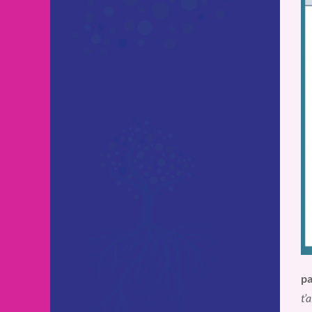
pa
t’