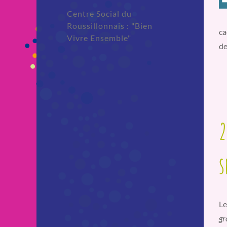
Centre Social du
Roussillonnais : "Bien
ca
Vivre Ensemble"
de
2
s
Le
gr