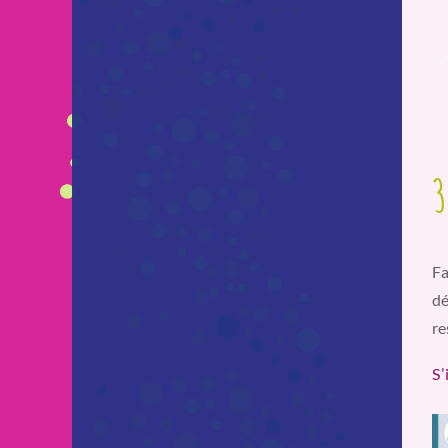
3
Fa
d
re
S’