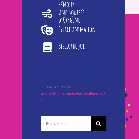
Séniors
Une Bouffée
d’Oxygène
Espace animation
Bibliothèque
Tèl: 04 74 29 00 60
accueil@centresocialduroussillonnais.f
r
Rechercher: