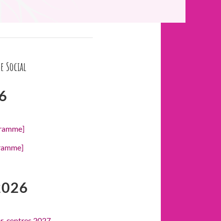
e Social
6
gramme]
gramme]
2026
er-centres 2027