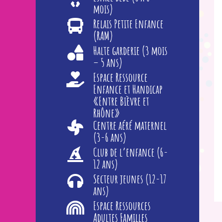
mois)
Relais Petite Enfance
(RAM)
Halte garderie (3 mois
– 5 ans)
Espace Ressource
Enfance et Handicap
«Entre Bièvre et
Rhône»
Centre aéré maternel
(3-6 ans)
Club de l’enfance (6-
12 ans)
Secteur jeunes (12-17
ans)
Espace Ressources
Adultes Familles